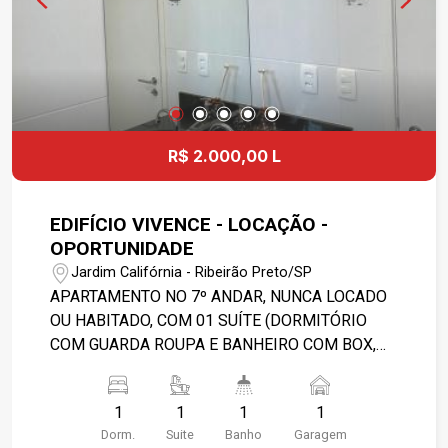
R$ 2.000,00 L
EDIFÍCIO VIVENCE - LOCAÇÃO -
OPORTUNIDADE
Jardim Califórnia - Ribeirão Preto/SP
APARTAMENTO NO 7º ANDAR, NUNCA LOCADO
OU HABITADO, COM 01 SUÍTE (DORMITÓRIO
COM GUARDA ROUPA E BANHEIRO COM BOX,
ARMÁRIOS, ESPELHHO, PORTA TOALHA, PORTA
PAPEL HIGIÊNICO E DUCHA HIGIÊNICA), 01
1
1
1
1
SALA, 01 COPA, 01 COZINHA (RICA EM
Dorm.
Suite
Banho
Garagem
ARMÁRIOS). TODO APARTAMENTO COM PISO