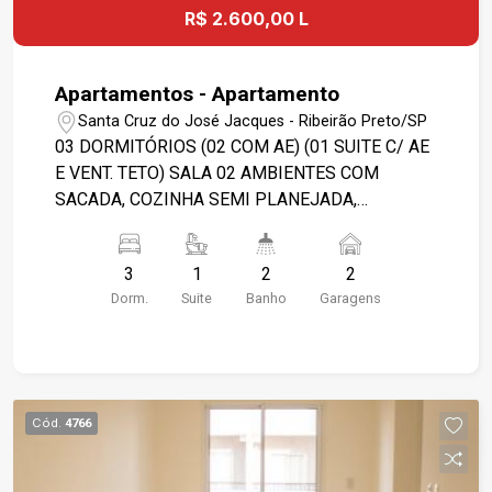
R$ 2.600,00 L
Apartamentos - Apartamento
Santa Cruz do José Jacques - Ribeirão Preto/SP
03 DORMITÓRIOS (02 COM AE) (01 SUITE C/ AE
E VENT. TETO) SALA 02 AMBIENTES COM
SACADA, COZINHA SEMI PLANEJADA,
BANHEIRO SOCIAL E SUITE COM GABINETE,
ESPELHO E BOX , LAVANDERIA, BANHEIRO
3
1
2
2
EMPREGADA, 02 GARAGENS. PISCINA, QUADRA,
Dorm.
Suite
Banho
Garagens
SALÃO DE FESTAS E DE JOGOS, PORTARIA 24
HS.
Cód.
4766