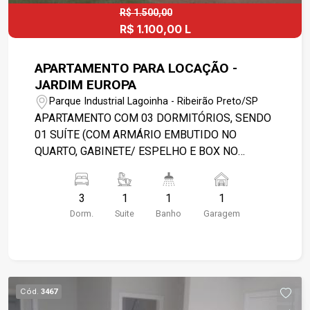
R$ 1.500,00
R$ 1.100,00 L
APARTAMENTO PARA LOCAÇÃO -
JARDIM EUROPA
Parque Industrial Lagoinha - Ribeirão Preto/SP
APARTAMENTO COM 03 DORMITÓRIOS, SENDO
01 SUÍTE (COM ARMÁRIO EMBUTIDO NO
QUARTO, GABINETE/ ESPELHO E BOX NO
BANHEIRO), 01 SALA, 01 BANHEIRO SOCIAL
COM BOX, 01 COZINHA COM ARMÁRIO
3
1
1
1
EMBUTIDO E GABINETE, E 01 ÁREA DE SERVIÇO.
Dorm.
Suite
Banho
Garagem
01 VAGA DE GARAGEM. ÁREA DE LAZER COM
PISCINA, PLAYGROUND E CHURRASQUEIRA.
PROPRIETÁRIA ACEITA NEGOCIAÇÃO.
Cód.
3467