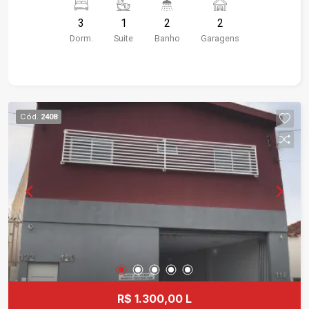
GABINETE/BOX/ESPELHO, ÁREA DE SERVIÇO,
3
1
2
2
GARAGEM. PROXIMO Á WLADIMIR MEIRELLES
Dorm.
Suite
Banho
Garagens
Cód.
2408
R$ 1.300,00 L