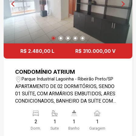
R$ 2.480,00 L
R$ 310.000,00 V
CONDOMÍNIO ATRIUM
Parque Industrial Lagoinha - Ribeirão Preto/SP
APARTAMENTO DE 02 DORMITÓRIOS, SENDO
01 SUÍTE, COM ARMÁRIOS EMBUTIDOS, ARES
CONDICIONADOS, BANHEIRO DA SUÍTE COM
BOX BLINDEX, ESPELHO, CHUVEIRA E
GABINETE, 01 SALA COM SACADA (2
2
1
1
1
AMBIENTES), 01 BANHEIRO SOCIAL COM BOX
Dorm.
Suite
Banho
Garagem
BLINDEX, CHUVEIRO, ESPELHO E GABINETE, 01