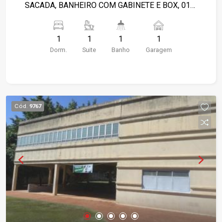
VALORES NA IMOBILIÁRIA.
SACADA, BANHEIRO COM GABINETE E BOX, 01
COZINHA PLANEJADA, COM SALA CONJUGADA
COM PAINEL, 01 QUINTAL NO TÉRREO, 01 VAGA
1
1
1
1
DE GARAGEM SUBSOLO. PRÓXIMO AO
Dorm.
Suite
Banho
Garagem
RIBEIRÃO SHOPPING.
Cód.
9767