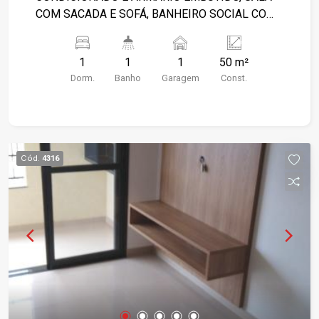
COM SACADA E SOFÁ, BANHEIRO SOCIAL COM
GABINETE E BOX BLINDEX, COZINHA
PLANEJADA E GELADEIRA, ÁREA DE SERVIÇO,
1
1
1
50 m²
01 GARAGEM. PISO FRIO, PINTURA NOVA.
Dorm.
Banho
Garagem
Const.
PORTARIA 24 HS, ELEVADOR, GARAGEM
COBERTA! PROPRIETÁRIO ABERTO A
NEGOCIAÇÃO.
Cód.
4316