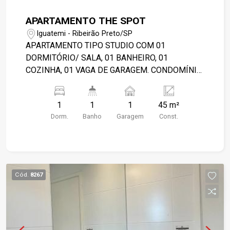
APARTAMENTO THE SPOT
Iguatemi - Ribeirão Preto/SP
APARTAMENTO TIPO STUDIO COM 01
DORMITÓRIO/ SALA, 01 BANHEIRO, 01
COZINHA, 01 VAGA DE GARAGEM. CONDOMÍNIO
POSSUI PORTARIA 24 HORAS, ELEVADORES,
ÁREA DE LAZER COM PISCINA,
1
1
1
45 m²
CHURRASQUEIRA E ESPAÇO VERDE, ÁREA
Dorm.
Banho
Garagem
Const.
GOURMET, QUADRA E ÁREA DE ESTUDO. IPTU E
CONDOMÍNIO POR CONTA DO LOCATÁRIO. OBS.:
AS INFORMAÇÕES PODERÃO SOFRER
ALTERAÇÕES COM O TEMPO. FAVOR
CONFIRMAR VALORES NA IMOBILIÁRIA.
Cód.
8267