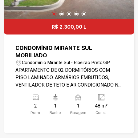
SOFRER ALTERAÇÕES COM O TEMPO. FAVOR
CONFIRMAR VALORES NA IMOBILIÁRIA.
R$ 2.300,00 L
CONDOMÍNIO MIRANTE SUL
MOBILIADO
Condomínio Mirante Sul - Ribeirão Preto/SP
APARTAMENTO DE 02 DORMITÓRIOS COM
PISO LAMINADO, ARMÁRIOS EMBUTIDOS,
VENTILADOR DE TETO E AR CONDICIONADO NO
QUARTO PRINCIPAL, 01 SALA COM PISO
LAMINADO, LUMINÁRIA E VENTILADOR DE
2
1
1
48 m²
TETO, 01 BANHEIRO SOCIAL COM GABINETE,
Dorm.
Banho
Garagem
Const.
ESPELHO, BOX BLINDEX, CUBA EM MÁRMORE E
PISO PORCELANATO, 01 COZINHA ESTILO
AMERICANA COM GABINETE, ARMÁRIOS
EMBUTIDOS, COOKTOP, EXAUSTOR, FILTRO DE