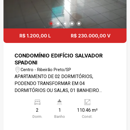
R$ 1.200,00 L
R$ 230.000,00 V
CONDOMÍNIO EDIFÍCIO SALVADOR
SPADONI
Centro - Ribeirão Preto/SP
APARTAMENTO DE 02 DORMITÓRIOS,
PODENDO TRANSFORMAR EM 04
DORMITÓRIOS OU SALAS, 01 BANHEIRO
SOCIAL, 01 COZINHA COM GABINETE, 01 ÁREA
DE SERVIÇO. CONDOMÍNIO POSSUI PORTARIA E
2
1
110.46 m²
ELEVADORES. OBS.: INFORMAÇÕES REFERENTE
Dorm.
Banho
Const.
A MAIO/2023 E PODERÃO SOFRER
ALTERAÇÕES COM O TEMPO. FAVOR