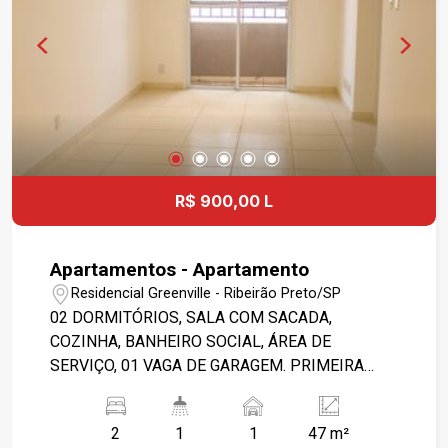
R$ 900,00 L
Apartamentos - Apartamento
Residencial Greenville - Ribeirão Preto/SP
02 DORMITÓRIOS, SALA COM SACADA,
COZINHA, BANHEIRO SOCIAL, ÁREA DE
SERVIÇO, 01 VAGA DE GARAGEM. PRIMEIRA
LOCAÇÃO: Ao lado de mata preservada, Próximo
ao Novo Shopping, Academia, Piscina, Campo de
2
1
1
47 m²
Futebol, Campo de areia, Área de churrasco,