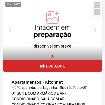
DE SERVIÇO, MEDIDOR DE ÁGUA INDIVIDUAL,
Cód.
1637
ÁREA DE CHURRASCO, PORTÃO ELETRÔNICO,
PORTARIA 24HS. IMÓVEL LOCALIZADO NAS
PROXIMIDADES DA(O) *ZONA SUL, PARQUE
MUNICIPAL DR. LUIS CARLOS RAYA, ESCOLA
Imagem em
SANTA ÚRSULA, IGREJA SANTA ÂNGELA. (4083).
preparação
4-GARAGENS. (*) VALOR DO CONDOMÍNIO:
VALOR VARIÁVEL, DEVENDO SER
disponível em breve
CONSULTADO/ATUALIZADO JUNTO À
ADMINISTRADORA DO CONDOMÍNIO.
R$ 1.800,00 L
Apartamentos - Kitchnet
Parque Industrial Lagoinha - Ribeirão Preto/SP
01 SUÍTE COM ARMÁRIOS E AR-
CONDICIONADO, SALA COM AR-
CONDICIONADO, COZINHA COM ARMÁRIOS.