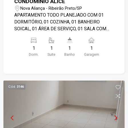
CONDOMÍNIO ALICE
Nova Aliança - Ribeirão Preto/SP
APARTAMENTO TODO PLANEJADO COM 01
DORMITÓRIO, 01 COZINHA, 01 BANHEIRO
SOICAL, 01 ÁREA DE SERVIÇO, 01 SALA COM
SACADA GOURMET, 01 VAGA DE GARAGEM.
CONDOMÍNIO POSSUI PORTARIA, ELEVADOR, E
1
1
1
1
PISCINA. OBS.: AS INFORMAÇÕES PODERÃO
Dorm.
Suite
Banho
Garagem
SOFRER ALTERAÇÕES COM O TEMPO. FAVOR
CONFIRMAR VALORES NA IMOBILIÁRIA.
Cód.
3146