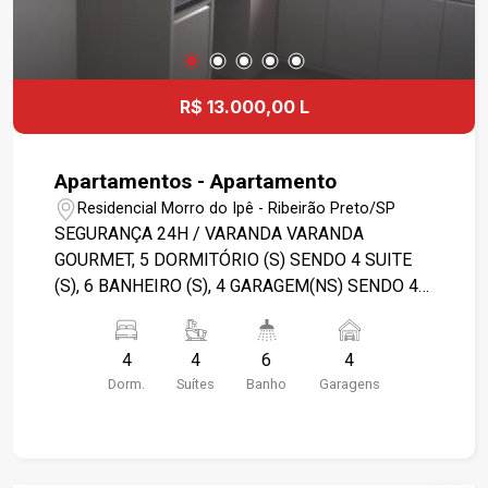
R$ 13.000,00 L
Apartamentos - Apartamento
Residencial Morro do Ipê - Ribeirão Preto/SP
SEGURANÇA 24H / VARANDA VARANDA
GOURMET, 5 DORMITÓRIO (S) SENDO 4 SUITE
(S), 6 BANHEIRO (S), 4 GARAGEM(NS) SENDO 4
COBERTA(S), ÁREA DE SERVIÇO, BANHEIRO DE
EMPREGADA, PISCINA ADULTO, COZINHA
4
4
6
4
MODULADA/PLANEJADA, 1 COPA, 1 SALA C/03
Dorm.
Suítes
Banho
Garagens
AMBIENTES, INTERFONE, PLAYGROUND,
FITNESS, ESPAÇO GOURMET, SALÃO DE FESTA,
SALÃO DE JOGOS, CIRCUITO FECHADO DE TV,
GÁS ENCANADO, ELEVADOR SOCIAL, ELEVADOR