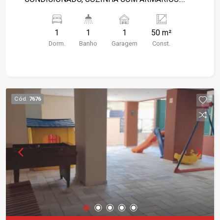
PORTARIA 24HRS. ÁREA DE LAZER COMPLETA
1
1
1
50 m²
Dorm.
Banho
Garagem
Const.
Cód.
7676