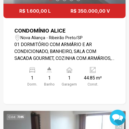
R$ 1.600,00 L
R$ 350.000,00 V
CONDOMÍNIO ALICE
Nova Aliança - Ribeirão Preto/SP
01 DORMITÓRIO COM ARMÁRIO E AR
CONDICIONADO, BANHEIRO, SALA COM
SACADA GOURMET, COZINHA COM ARMÁRIOS,
ÁREA DE SERVIÇO COM ARMÁRIO E 01 VAGA DE
GARAGEM.
1
1
1
44.85 m²
Dorm.
Banho
Garagem
Const.
Cód.
7385