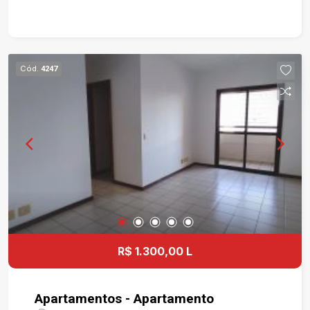
EM PORCELANATO POLIDO ADHARA
RETIFICADO (60X60 CM), PINTURA EM LATEX
ACRÍLICO BRANCO FOSCO, TODA ILUMINAÇÃO
PRONTA (COM LUZES DIRETAS E INDIRETAS),
Cód.
4247
PORTAS EM MADEIRA EM BRANCO ACETINADO,
AMPLA SACADA/ VARANDA LAMADO, CORES
ESTRELA CADENTE (CLARA) E POPA (ESCURA) .
APARTAMENTO TIPO STÚDIO. PORTARIA 24
HORAS E COM RECONHECIMENTO
BIOMÉTRICO. PRÉDIO COM LAVANDERIA
(EQUIPADO COM MÁQUINAS LAVA E SECA),
ACADEMIA, LOUNGE, SALÃO DE FESTAS E
CYBER ROOM. CONDOMÍNIO E IPTU POR CONTA
DO LOCATÁRIO.
R$ 1.300,00 L
Apartamentos - Apartamento