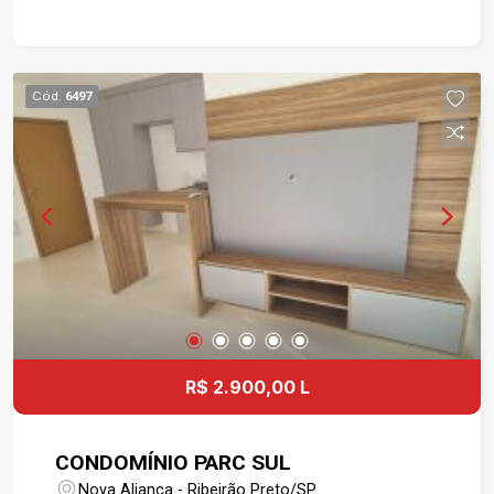
COZINHA COM ARMÁRIO EMBUTIDO,
EXAUSTOR E PURIFICADOR DE ÁGUA, 01 ÁREA
DE SERVIÇO COM ARMÁRIO EMBUTIDO, 01
VAGA DE GARAGEM COMPLETA. O
Cód.
6497
CONDOMÍNIO POSSUI PORTARIA 24 HORAS,
PORTÃO ELETRÔNICO, ELEVADORES (SOCIAL E
DE SERVIÇO), ÁREA DE LAZER COM PISCINA
INFANTIL, CHURRASQUEIRA E SALÃO DE FESTA.
OBS.: INFORMAÇÕES REFERENTE A FEVEREIRO/
2023 E PODERÃO SOFRER ALTERAÇÕES COM O
TEMPO. FAVOR CONFIRMAR VALORES NA
IMOBILIÁRIA.
R$ 2.900,00 L
CONDOMÍNIO PARC SUL
Nova Aliança - Ribeirão Preto/SP