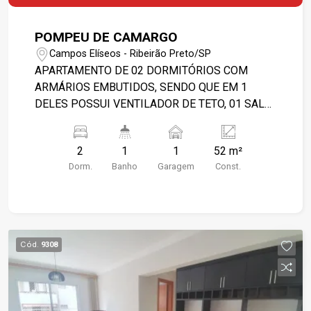
POMPEU DE CAMARGO
Campos Elíseos - Ribeirão Preto/SP
APARTAMENTO DE 02 DORMITÓRIOS COM
ARMÁRIOS EMBUTIDOS, SENDO QUE EM 1
DELES POSSUI VENTILADOR DE TETO, 01 SALA,
01 COZINHA COM GABINETE, 01 ÁREA DE
SERVIÇO, 01 BANHEIRO COM GABINETE E BOX,
2
1
1
52 m²
E 01 VAGA DE GARAGEM. OBS.: INFORMAÇÕES
Dorm.
Banho
Garagem
Const.
REFERENTE A FEVEREIRO/2023 E PODERÃO
SOFRER ALTERAÇÕES COM O TEMPO. FAVOR
CONFIRMAR VALORES NA IMOBILIÁRIA.
Cód.
9308