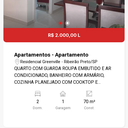
R$ 2.000,00 L
Apartamentos - Apartamento
Residencial Greenville - Ribeirão Preto/SP
QUARTO COM GUARDA ROUPA EMBUTIDO E AR
CONDICIONADO, BANHEIRO COM ARMÁRIO,
COZINHA PLANEJADO COM COOKTOP E
FORNO, VENTILADORES NOS 2 QUARTOS, SALA
COM AR CONDICIONADO
2
1
70 m²
Dorm.
Garagem
Const.