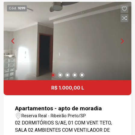
ACADEMIA, SALÃO DE FESTAS, LAVANDERIA
Cód.
9299
COLETIVA, ELEVADOR E PORTARIA 24 HORAS.
FACE SOMBRA, 1 VAGA DE GARAGEM COBERTA
E DETERMINADA. TORRE MONACO.
R$ 1.000,00 L
Apartamentos - apto de moradia
Reserva Real - Ribeirão Preto/SP
02 DORMITÓRIOS S/AE, 01 COM VENT. TETO,
SALA 02 AMBIENTES COM VENTILADOR DE