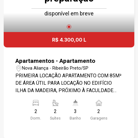
disponível em breve
R$ 4.300,00 L
Apartamentos - Apartamento
Nova Aliança - Ribeirão Preto/SP
PRIMEIRA LOCAÇÃO APARTAMENTO COM 85M²
DE ÁREA ÚTIL PARA LOCAÇÃO NO EDIFÍCIO
ILHA DA MADEIRA, PRÓXIMO À FACULDADE
UNIP - BAIRRO JARDIM NOVA ALIANÇA,
RIBEIRÃO PRETO/SP. CONHEÇA AS
2
2
3
2
CARACTERÍSTICAS DESTE IMÓVEL: - 85M² DE
Dorm.
Suítes
Banho
Garagens
ÁREA ÚTIL - 2 SUÍTES - SALA 2 AMBIENTES -
LAVABO - COZINHA PLANEJADA - DESPENSA -
ÁREA DE SERVIÇO PLANEJADA - VARANDA