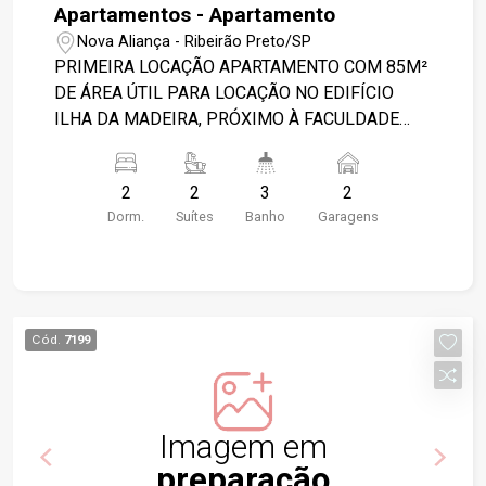
Apartamentos - Apartamento
Nova Aliança - Ribeirão Preto/SP
PRIMEIRA LOCAÇÃO APARTAMENTO COM 85M²
DE ÁREA ÚTIL PARA LOCAÇÃO NO EDIFÍCIO
ILHA DA MADEIRA, PRÓXIMO À FACULDADE
UNIP - BAIRRO JARDIM NOVA ALIANÇA,
RIBEIRÃO PRETO/SP. CONHEÇA AS
2
2
3
2
CARACTERÍSTICAS DESTE IMÓVEL: - 85M² DE
Dorm.
Suítes
Banho
Garagens
ÁREA ÚTIL - 2 SUÍTES - SALA 2 AMBIENTES -
LAVABO - COZINHA PLANEJADA - DESPENSA -
ÁREA DE SERVIÇO PLANEJADA - VARANDA
GOURMET COM CHURRASQUEIRA - 2 VAGAS
CONDOMÍNIO: - CONDOMINIO VONO,
Cód.
7199
LOCALIZADO NO NOVA ALIANCA ,
CHURRASQUEIRA, PISCINA, ACADEMIA,
ESPAÇO GOURMET, 3 ELEVADORES, QUADRA DE
FUTEBOL DE SALÃO, BICICLETÁRIO, QUADRA
Imagem em
POLIESPORTIVA E BRINQUEDOTECA.
preparação