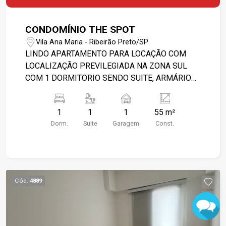
CONDOMÍNIO THE SPOT
Vila Ana Maria - Ribeirão Preto/SP
LINDO APARTAMENTO PARA LOCAÇÃO COM
LOCALIZAÇÃO PREVILEGIADA NA ZONA SUL
COM 1 DORMITORIO SENDO SUITE, ARMÁRIOS
PLANEJADOS, AR CONDICIONADO,
VENTILADOR DE TETO, SALA COM SACADA
1
1
1
55 m²
DUPLA, COZINHA PLANEJADA COM ARMRIOS E
Dorm.
Suite
Garagem
Const.
AREA DE SERVIÇO, BANHEIRO DA SUÍTE
INTEIRO PLANEJADO, JA COM BOX E
ARMARIOS. CONDOMINIO CONTA COM : -
PORTARIA 12 HORAS EM HORARIO COMERCIAL
- ELEVADOR - SALÃO DE FESTAS - GÁS
Cód.
4889
ENCANADO - VAGA NA GARAGEM ACESSÍVEL -
ESPAÇO GOURMET NA ÁREA COMUM