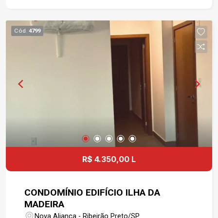
RETRATIL, VENTILADOR D TETO, PAINEL COM
TELEVISÃO 40 POLEGADAS. IMÓVEL JA
TOTALMENTE PRONTO PRA USO.
Cód.
4799
R$ 4.350,00 L
CONDOMÍNIO EDIFÍCIO ILHA DA
MADEIRA
Nova Aliança - Ribeirão Preto/SP