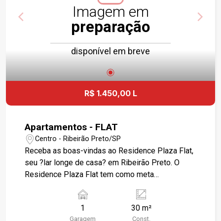
Imagem em
preparação
disponível em breve
R$ 1.450,00 L
Apartamentos - FLAT
Centro - Ribeirão Preto/SP
Receba as boas-vindas ao Residence Plaza Flat,
seu ?lar longe de casa? em Ribeirão Preto. O
Residence Plaza Flat tem como meta
proporcionar a você uma visita relaxante e
agradável, motivo pelo qual vários hóspedes
1
30 m²
retornam todos os anos. A proximidade de alguns
Garagem
Const.