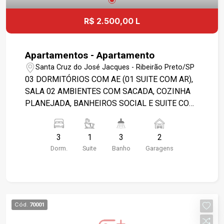
R$ 2.500,00 L
Apartamentos - Apartamento
Santa Cruz do José Jacques - Ribeirão Preto/SP
03 DORMITÓRIOS COM AE (01 SUITE COM AR),
SALA 02 AMBIENTES COM SACADA, COZINHA
PLANEJADA, BANHEIROS SOCIAL E SUITE COM
GABINETE E BOX, ÁREA DE SERVIÇO COM AE.
ÁREA DE LAZER, PORTARIA 24 HS. PROXIMO AV.
3
1
3
2
PORTUGAL - COC. / AV. LEAIS PAULISTA-
Dorm.
Suite
Banho
Garagens
PARQUE RAYA, ETC.
Cód.
70001