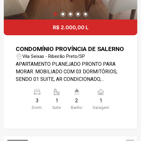
R$ 2.000,00 L
CONDOMÍNIO PROVÍNCIA DE SALERNO
Vila Seixas - Ribeirão Preto/SP
APARTAMENTO PLANEJADO PRONTO PARA
MORAR. MOBILIADO COM 03 DORMITÓRIOS,
SENDO 01 SUITE, AR CONDICIONADO,
ARMARIOS PALNEJADOS. 03 DORMITÓRIOS,
SENDO 01 SUITE COM AE, 01 SALA AMPLA
3
1
2
1
COM MESA E 06 CADEIRAS, EM PERFEITO
Dorm.
Suite
Banho
Garagem
ESTADO, SACADA AMPLA, BANHEIRO SOCIAL E
SUITE COM GABINETE E BOX BLINDEX,
COZINHA PLANEJADA COM GELADEIRA E
FOGÃO, 01 ÁREA DE SERVIÇO COM MAQUINA
DE LAVAR , 01 BANHEIRO DE EMPREGADA, 01