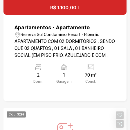
R$ 1.100,00 L
Apartamentos - Apartamento
Reserva Sul Condomínio Resort - Ribeirão
Preto/SP
APARTAMENTO COM 02 DORMITÓRIOS , SENDO
QUE 02 QUARTOS , 01 SALA , 01 BANHEIRO
SOCIAL (EM PISO FRIO, AZULEJADO E COM
BOX), 01 COZINHA PLANEJADA), 01 ÁREA DE
SERVIÇO EXTERNA FECHADA COM VIDROS, 01
2
1
70 m²
ÁREA COM CHURRASQUEIRA, QUINTAL E 01
Dorm.
Garagem
Const.
VAGA DE GARAGEM. Condomínio e IPTU por
conta do inquilino.
Cód.
3299