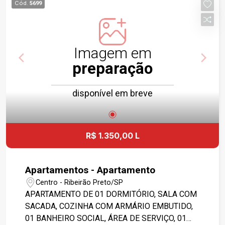
Cód.
5699
GARAGEM COBERTA. O CONDOMÍNIO POSSUI
PORTARIA 24 HORAS, ELEVADORES, PORTÃO
ELETRÔNICO, ÁREA DE LAZER COMPLETA COM
SALÃO DE FESTA, CHURRASQUEIRA, PISCINA
Imagem em
ADULTO E INFANTIL, PLAYGROUND E SALÃO DE
preparação
JOGOS.
disponível em breve
R$ 1.350,00 L
Apartamentos - Apartamento
Centro - Ribeirão Preto/SP
APARTAMENTO DE 01 DORMITÓRIO, SALA COM
SACADA, COZINHA COM ARMÁRIO EMBUTIDO,
01 BANHEIRO SOCIAL, ÁREA DE SERVIÇO, 01