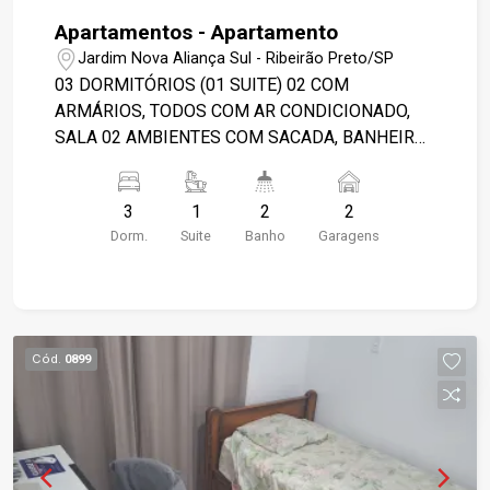
Apartamentos - Apartamento
Jardim Nova Aliança Sul - Ribeirão Preto/SP
03 DORMITÓRIOS (01 SUITE) 02 COM
ARMÁRIOS, TODOS COM AR CONDICIONADO,
SALA 02 AMBIENTES COM SACADA, BANHEIRO
SOCIAL E SUITE COM GABINETE, BOX BLINDEX
ESPELHO E CHUVEIRO, COZINHA PLANEJADA,
3
1
2
2
ÁREA SERVIÇO, ÁREA DE SERVIÇO COM
Dorm.
Suite
Banho
Garagens
ARMÁRIO, 02 GARAGENS. ÁREA DE LAZER
COMPLETA PORTARIA 24 HORAS.
Cód.
0899