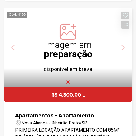
GOURMET COM CHURRASQUEIRA - 2 VAGAS
CONDOMÍNIO: - CONDOMINIO VONO,
Cód.
4199
LOCALIZADO NO NOVA ALIANCA ,
CHURRASQUEIRA, PISCINA, ACADEMIA,
ESPAÇO GOURMET, 3 ELEVADORES, QUADRA DE
FUTEBOL DE SALÃO, BICICLETÁRIO, QUADRA
Imagem em
POLIESPORTIVA E BRINQUEDOTECA.
preparação
disponível em breve
R$ 4.300,00 L
Apartamentos - Apartamento
Nova Aliança - Ribeirão Preto/SP
PRIMEIRA LOCAÇÃO APARTAMENTO COM 85M²