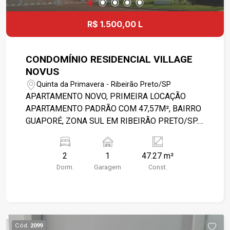
R$ 1.500,00 L
CONDOMÍNIO RESIDENCIAL VILLAGE
NOVUS
Quinta da Primavera - Ribeirão Preto/SP
APARTAMENTO NOVO, PRIMEIRA LOCAÇÃO
APARTAMENTO PADRÃO COM 47,57M², BAIRRO
GUAPORÉ, ZONA SUL EM RIBEIRÃO PRETO/SP. -
02 QUARTOS; - BANHEIRO SOCIAL; - SALA COM
SACADA; - COZINHA; - LAVANDERIA; - PISO
2
1
47.27 m²
LAMINADO; - LAZER COMPLETO, ELEVADOR E
Dorm.
Garagem
Const.
PORTARIA; - 01 VAGA DE GARAGEM.
Cód.
2099