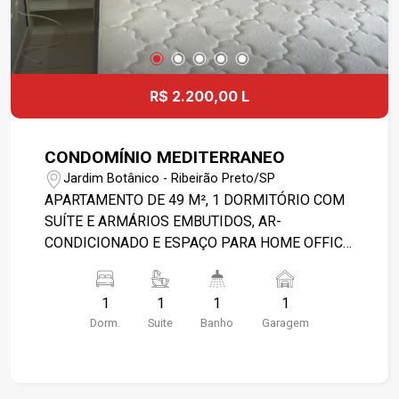
R$ 2.200,00 L
CONDOMÍNIO MEDITERRANEO
Jardim Botânico - Ribeirão Preto/SP
APARTAMENTO DE 49 M², 1 DORMITÓRIO COM
SUÍTE E ARMÁRIOS EMBUTIDOS, AR-
CONDICIONADO E ESPAÇO PARA HOME OFFICE.
SALA INTEGRADA À COZINHA AMERICANA,
COM RACK, VENTILADOR DE TETO E SACADA
1
1
1
1
AGRADÁVEL. COZINHA EQUIPADA COM
Dorm.
Suite
Banho
Garagem
GELADEIRA, FOGÃO, MICRO-ONDAS, MÁQUINA
DE LAVAR ROUPA E ARMÁRIOS PLANEJADOS.
CONDOMÍNIO COM: CLUBE COM PISCINA COM
RAIA, QUADRA DE TÊNIS DE SAIBRO,