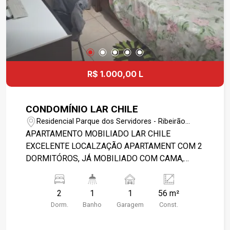
R$ 1.000,00 L
CONDOMÍNIO LAR CHILE
Residencial Parque dos Servidores - Ribeirão
Preto/SP
APARTAMENTO MOBILIADO LAR CHILE
EXCELENTE LOCALZAÇÃO APARTAMENT COM 2
DORMITÓROS, JÁ MOBILIADO COM CAMA,
COMODA, MESINHA PARA COMPUTADOR,
VENTILADOR DE TETO,COZINHA COM
2
1
1
56 m²
ARMARIOS, GELADEIRA DUPLEX, MICROONDAS,
Dorm.
Banho
Garagem
Const.
E MESA DE JANTAR. AREA DE SERVIÇO COM
TANQUE DE ROUPAS, SALA JÁ COM SOFÁ