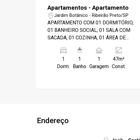
Apartamentos - Apartamento
Jardim Botânico - Ribeirão Preto/SP
APARTAMENTO COM 01 DORMITÓRIO,
01 BANHEIRO SOCIAL, 01 SALA COM
SACADA, 01 COZINHA, 01 ÁREA DE
SERVIÇO, 01 VAGA DE GARAGEM.
CONDOMÍNIO POSSUI PORTARIA 24
1
1
1
47m²
HORAS E ÁREA DE LAZER COM
Dorm.
Banho
Garagem
Const.
PISCINA, CHURRASQUEIRA, E
QUADRA. OBS.: AS INFORMAÇÕES
PODERÃO SOFRER ALTERAÇÕES COM
O TEMPO. FAVOR CONFIRMAR
VALORES NA IMOBILIÁRIA.
Endereço