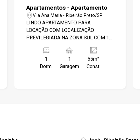
Apartamentos - Apartamento
Vila Ana Maria - Ribeirão Preto/SP
LINDO APARTAMENTO PARA
LOCAÇÃO COM LOCALIZAÇÃO
PREVILEGIADA NA ZONA SUL COM 1
DORMITORIO SENDO SUITE,
ARMÁRIOS PLANEJADOS, AR
1
1
55m²
CONDICIONADO, VENTILADOR DE
Dorm.
Garagem
Const.
TETO, SALA COM SACADA DUPLA,
COZINHA PLANEJADA COM ARMRIOS
E AREA DE SERVIÇO, BANHEIRO DA
SUÍTE INTEIRO PLANEJADO, JA COM
BOX E ARMARIOS. CONDOMINIO
CONTA COM : - PORTARIA 12 HORAS
EM HORARIO COMERCIAL - ELEVADOR
- SALÃO DE FESTAS - GÁS ENCANADO
- VAGA NA GARAGEM ACESSÍVEL -
ESPAÇO GOURMET NA ÁREA COMUM