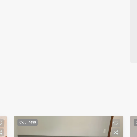
Cód.
4499