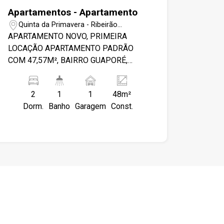
Apartamentos - Apartamento
Quinta da Primavera - Ribeirão
Preto/SP
APARTAMENTO NOVO, PRIMEIRA
LOCAÇÃO APARTAMENTO PADRÃO
COM 47,57M², BAIRRO GUAPORÉ,
ZONA SUL EM RIBEIRÃO PRETO/SP. -
02 QUARTOS; - BANHEIRO SOCIAL; -
2
1
1
48m²
SALA COM SACADA; - COZINHA; -
Dorm.
Banho
Garagem
Const.
LAVANDERIA; - PISO LAMINADO; -
LAZER COMPLETO, ELEVADOR E
PORTARIA; - 01 VAGA DE GARAGEM.