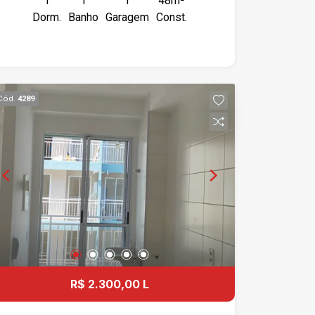
1
1
1
48m²
COM PAINEL, 01 QUINTAL NO TÉRREO,
Dorm.
Banho
Garagem
Const.
01 VAGA DE GARAGEM SUBSOLO.
PRÓXIMO AO RIBEIRÃO SHOPPING.
Cód.
4289
R$ 2.300,00 L