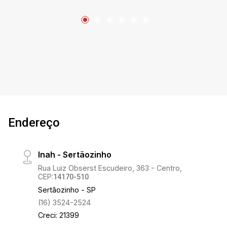
DE LAVAR , 01 BANHEIRO DE EMPREGADA, 01
GARAGEM COBERTA. O CONDOMÍNIO POSSUI
PORTARIA 24 HORAS, ELEVADORES, PORTÃO
ELETRÔNICO, ÁREA DE LAZER COMPLETA
COM SALÃO DE FESTA, CHURRASQUEIRA,
PISCINA ADULTO E INFANTIL, PLAYGROUND E
SALÃO DE JOGOS.
Endereço
Inah - Sertãozinho
Rua Luiz Obserst Escudeiro, 363 - Centro,
CEP:
14170-510
Sertãozinho - SP
(16) 3524-2524
Creci: 21399