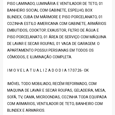
PISO LAMINADO, LUMINÁRIA E VENTILADOR DE TETO, 01
BANHEIRO SOCIAL COM GABINETE, ESPELHO, BOX
BLINDEX, CUBA EM MÁRMORE E PISO PORCELANATO, 01
COZINHA ESTILO AMERICANA COM GABINETE, ARMÁRIOS
EMBUTIDOS, COOKTOP, EXAUSTOR, FILTRO DE ÁGUA E
PISO PORCELANATO, 01 ÁREA DE SERVIÇO COM MÁQUINA
DE LAVAR E SECAR ROUPAS, 01 VAGA DE GARAGEM. O
APARTAMENTO POSSUI PERSIANAS EM TODOS OS
CÔMODOS, E ILUMINAÇÃO COMPLETA.
I M O V E L A T U A L I Z A D O D I A 17.07.26- OK
IMÓVEL TODO MOBILIADO, RECÉM REFORMADO, COM
MAQUINA DE LAVAR E SECAR ROUPAS, GELADEIRA, MESA,
SOFÁ, TV, CAMA, MICROONDAS, COZINHA TODA EQUIPADA
COM ARMARIOS, VENTILADOR DE TETO, BANHEIRO COM
BLINDEX E ARMARIOS.