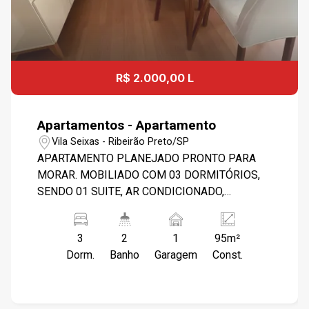
R$ 2.000,00 L
Apartamentos - Apartamento
Vila Seixas - Ribeirão Preto/SP
APARTAMENTO PLANEJADO PRONTO PARA
MORAR. MOBILIADO COM 03 DORMITÓRIOS,
SENDO 01 SUITE, AR CONDICIONADO,
ARMARIOS PALNEJADOS. 03 DORMITÓRIOS,
SENDO 01 SUITE COM AE, 01 SALA AMPLA
3
2
1
95m²
COM MESA E 06 CADEIRAS, EM PERFEITO
Dorm.
Banho
Garagem
Const.
ESTADO, SACADA AMPLA, BANHEIRO SOCIAL
E SUITE COM GABINETE E BOX BLINDEX,
COZINHA PLANEJADA COM GELADEIRA E
FOGÃO, 01 ÁREA DE SERVIÇO COM MAQUINA