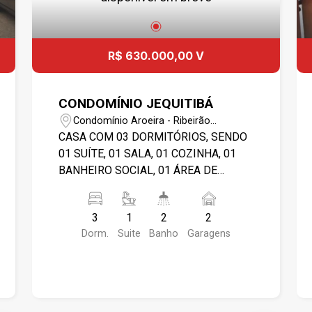
R$ 630.000,00 V
CONDOMÍNIO JEQUITIBÁ
Condomínio Aroeira - Ribeirão
Preto/SP
CASA COM 03 DORMITÓRIOS, SENDO
01 SUÍTE, 01 SALA, 01 COZINHA, 01
BANHEIRO SOCIAL, 01 ÁREA DE
SERVIÇO, 02 VAGAS DE GARAGEM.
CONDOMÍNIO POSSUI PORTARIA 24
3
1
2
2
HORAS E ÁREA DE LAZER COMPLETA.
Dorm.
Suite
Banho
Garagens
OBS.: AS INFORMAÇÕES PODERÃO
SOFRER ALTERAÇÕES COM O TEMPO.
FAVOR CONFIRMAR VALORES NA
IMOBILIÁRIA.