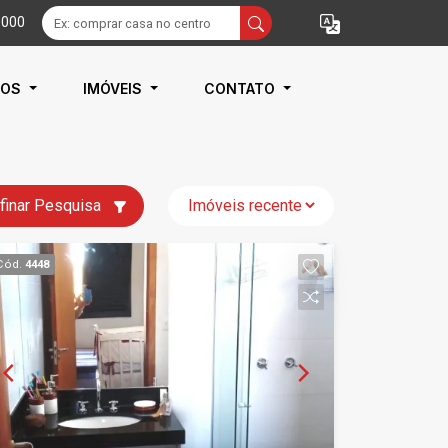
9000
IOS
IMÓVEIS
CONTATO
finar Pesquisa
Cód.
4448