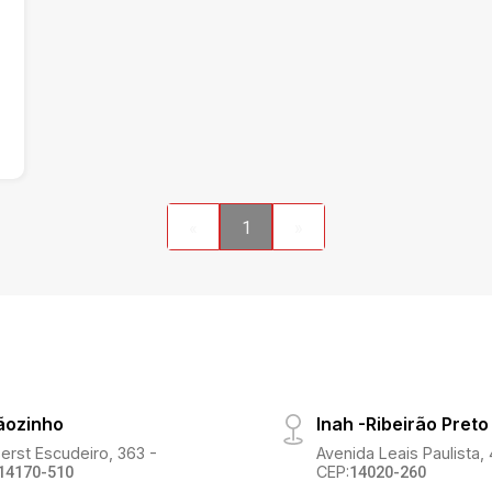
«
1
»
tãozinho
Inah -Ribeirão Preto
erst Escudeiro, 363 -
Avenida Leais Paulista, 
CEP:
14170-510
14020-260