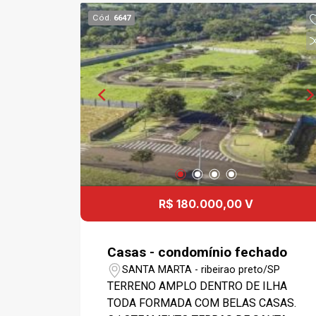
CONDOMINIO: CONDOMÍNIO COM
Cód.
6647
CAMPO DE FUTEBOL GRAMADO,
QUADRA DE AREIA, QUADRA
POLIESPORTIVA, DUAS QUADRA
TÊNIS SAIBRO, ACADEMIA, PISCINA,
PLAYGROUND, SALÃO FESTA, SALÃO
JOGOS, QUIOSQUE COM
CHURRASQUEIRA, POMAR, CICLOVIA,
PISTA DE CAMINHADA, AMPLA ÁREA
VERDE. PORTARIA E RONDA 24H. -
IMÓVEL VAGO - NÃO ACEITA
PERMUTA. VISITAS AGENDADAS.
R$ 180.000,00 V
Casas - condomínio fechado
SANTA MARTA - ribeirao preto/SP
TERRENO AMPLO DENTRO DE ILHA
TODA FORMADA COM BELAS CASAS.