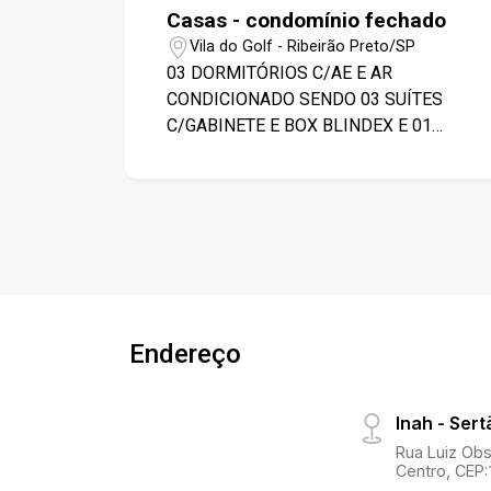
Casas - condomínio fechado
Vila do Golf - Ribeirão Preto/SP
03 DORMITÓRIOS C/AE E AR
CONDICIONADO SENDO 03 SUÍTES
C/GABINETE E BOX BLINDEX E 01
CLOSET, SALA DE ESTAR C/AR
CONDICIONADO, SALA DE TV, 01
ESCRITÓRIO, 01 LAVABO, COZINHA
PLANEJADA, 01 BANHEIRO SOCIAL
C/GABINETE E BOX BLINDEX,
COZINHA PLANEJADA, 01 BANHEIRO
DE EMPREGADA, ÁREA DE SERVIÇO,
04 VAGAS DE GARAGEM, PISCINA,
Endereço
CHURRASQUEIRA, PORTARIA 24
HORAS, ÁREA DE LAZER COMPLETO.
Inah - Ser
Rua Luiz Obs
Centro, CEP: