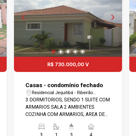
R$ 730.000,00 V
Casas - condomínio fechado
Residencial Jequitibá - Ribeirão
Preto/SP
3 DORMITORIOS, SENDO 1 SUITE COM
ARMARIOS SALA 2 AMBIENTES
COZINHA COM ARMARIOS, AREA DE
SERVIÇO COM ARMÁRIOS,
BANHEIROS COM ARMARIOS E
3
1
3
4