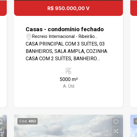
R$ 950.000,00 V
Casas - condomínio fechado
Recreio Internacional - Ribeirão
Preto/SP
CASA PRINCIPAL COM 3 SUÍTES, 03
BANHEIROS, SALA AMPLA, COZINHA.
CASA COM 2 SUÍTES, BANHEIRO
SOCIAL, SALA, COZINHA. POMAR,
HORTA ÁREA DE LAZER COM PISCINA
5000 m²
4 X 8, CHURRASQUEIRA, VESTIÁRIO.
A. Útil
CHÁCARA PORTARIA 24 HORAS
Cód.
4352