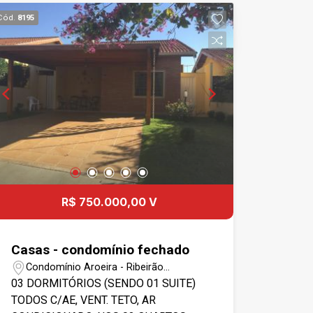
Cód.
8195
R$ 750.000,00 V
Casas - condomínio fechado
Condomínio Aroeira - Ribeirão
Preto/SP
03 DORMITÓRIOS (SENDO 01 SUITE)
TODOS C/AE, VENT. TETO, AR