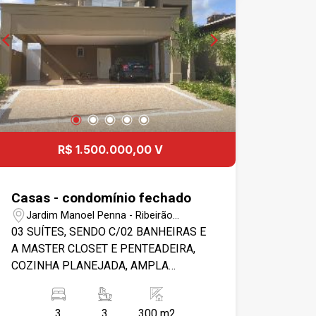
R$ 1.500.000,00 V
Casas - condomínio fechado
Jardim Manoel Penna - Ribeirão
Preto/SP
03 SUÍTES, SENDO C/02 BANHEIRAS E
A MASTER CLOSET E PENTEADEIRA,
COZINHA PLANEJADA, AMPLA
C/COOKTOP, CHURRASQUEIRA
COMPLETA, 06 VAGAS DE GARAGEM
3
3
300 m2