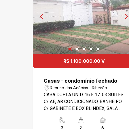
R$ 1.100.000,00 V
Casas - condomínio fechado
Recreio das Acácias - Ribeirão
Preto/SP
CASA DUPLA UNID. 16 E 17. 03 SUITES
C/ AE, AR CONDICIONADO, BANHEIRO
C/ GABINETE E BOX BLINDEX, SALA
AMPLA C/ AR CONDICIONADO,
COZINHA PLANEJADA, DESPENSA,
3
2
6