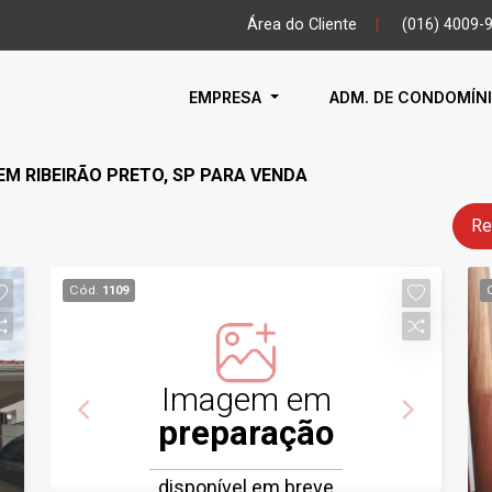
Área do Cliente
|
(016) 4009-
EMPRESA
ADM. DE CONDOMÍN
EM RIBEIRÃO PRETO, SP PARA VENDA
Re
Cód.
1109
Imagem em
preparação
disponível em breve