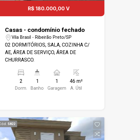
R$ 180.000,00 V
Casas - condomínio fechado
Vila Brasil - Ribeirão Preto/SP
02 DORMITÓRIOS, SALA, COZINHA C/
AE, ÁREA DE SERVIÇO, ÁREA DE
CHURRASCO.
2
1
1
46 m²
Dorm.
Banho
Garagem
A. Útil
Cód.
5822