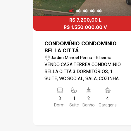
R$ 7.200,00 L
R$ 1.550.000,00 V
CONDOMÍNIO CONDOMINIO
BELLA CITTÁ
Jardim Manoel Penna - Ribeirão
Preto/SP
VENDO CASA TÉRREA CONDOMÍNIO
BELLA CITTÀ 3 DORMITÓRIOS, 1
SUITE, WC SOCIAL, SALA, COZINHA,
DESPENSA, MÓVEIS PLANEJADOS,
ÁREA SERVIÇO, GARAGEM 4 VEÍCULOS
3
1
2
4
(2 COBERTA), AMPLA VARANDA,
Dorm.
Suite
Banho
Garagens
AQUECIMENTO SOLAR. EDICULA COM
SUÍTE, CHURRASQUEIRA, ÁREA
AMPLA LAZER E CÔMODO EXTRA
(ESCRITÓRIO OU DESPEJO). ITENS