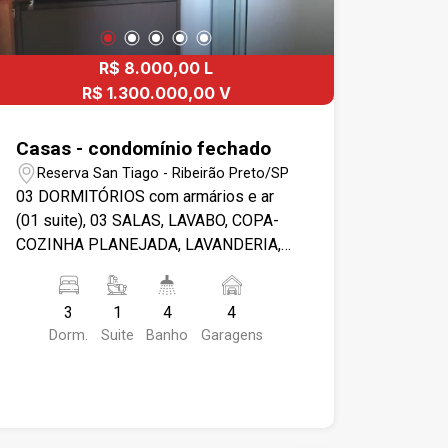
R$ 8.000,00 L
R$ 1.300.000,00 V
Casas - condomínio fechado
Reserva San Tiago - Ribeirão Preto/SP
03 DORMITÓRIOS com armários e ar
(01 suite), 03 SALAS, LAVABO, COPA-
COZINHA PLANEJADA, LAVANDERIA,
DEP. DE EMPREGADA, GARAGEM 04
CARROS, PISCINA, JARDIM. PORTARIA
3
1
4
4
24 HS.
Dorm.
Suite
Banho
Garagens