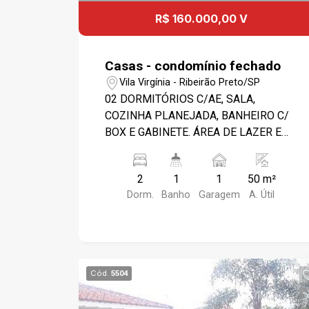
R$ 160.000,00 V
Casas - condomínio fechado
Vila Virgínia - Ribeirão Preto/SP
02 DORMITÓRIOS C/AE, SALA,
COZINHA PLANEJADA, BANHEIRO C/
BOX E GABINETE. ÁREA DE LAZER E
PORTARIA 24 HORAS.
2
1
1
50 m²
Dorm.
Banho
Garagem
A. Útil
Cód.
5504