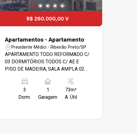
R$ 260.000,00 V
Apartamentos - Apartamento
Presidente Médici - Ribeirão Preto/SP
APARTAMENTO TODO REFORMADO C/
03 DORMITÓRIOS TODOS C/ AE E
PISO DE MADEIRA, SALA AMPLA 02
AMBIENTES C/ SACADA, BANHEIRO
SOCIAL C/ BOX BLINDEX, COZINHA
3
1
73m²
PLANEJADA E COM PORCELANATO,
Dorm.
Garagem
A. Útil
VAGA DE GARAGEM COBERTA. ÁREA
DE LAZER C/ PISCINA,
CHURRASQUEIRA E PLAY GROUND
PORTARIA NOTURNA DAS 18:00 AS
06:00.