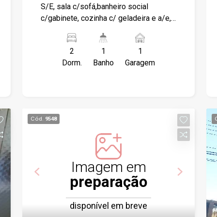
S/E, sala c/sofá,banheiro social
c/gabinete, cozinha c/ geladeira e a/e,
área de serviço, 01 garagem coberta.
2
1
1
Dorm.
Banho
Garagem
Cód.
9548
Imagem em
preparação
disponível em breve