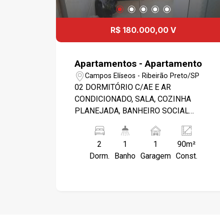
R$ 180.000,00 V
Apartamentos - Apartamento
Campos Elíseos - Ribeirão Preto/SP
02 DORMITÓRIO C/AE E AR
CONDICIONADO, SALA, COZINHA
PLANEJADA, BANHEIRO SOCIAL
C/GABINETE E BOX BLINDEX, ÁREA DE
SERVIÇO, ACADEMIA, PISCINA,
2
1
1
90m²
CHURRASQUEIRA, SAUNA, PORTARIA
Dorm.
Banho
Garagem
Const.
24 HORAS. PRÓXIMO A MATERNIDADE
SINHA JUNQUEIRA.