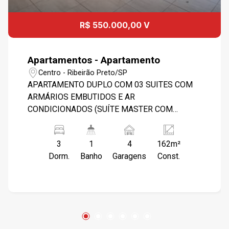
R$ 550.000,00 V
Apartamentos - Apartamento
Centro - Ribeirão Preto/SP
APARTAMENTO DUPLO COM 03 SUITES COM
ARMÁRIOS EMBUTIDOS E AR
CONDICIONADOS (SUÍTE MASTER COM
BANHEIRA), 03 SALAS, SENDO 01 DE ESTAR E
VISITA, 02 DESPENSAS, 04 GARAGENS.
3
1
4
162m²
CONDOMÍNIO CONTA COM PORTARIA 24
Dorm.
Banho
Garagens
Const.
HORAS, SALÃO DE FESTAS E CHURRASQUEIRA.
OBS.: INFORMAÇÕES REFERENTE A
(MÊS/ANO) E PODERÃO SOFRER ALTERAÇÕES
COM O TEMPO. FAVOR CONFIRMAR VALORES
NA IMOBILIÁRIA.