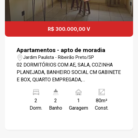
R$ 300.000,00 V
Apartamentos - apto de moradia
Jardim Paulista - Ribeirão Preto/SP
02 DORMITÓRIOS COM AE, SALA, COZINHA
PLANEJADA, BANHEIRO SOCIAL CM GABINETE
E BOX, QUARTO EMPREGADA,
BANH.EMPREGADA, LAVANDERIA, 01
GARAGEM COBERTA. PRÓXIMO FACULDADE
2
2
1
80m²
BARÃO DE MAUÁ.
Dorm.
Banho
Garagem
Const.