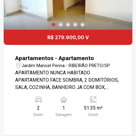
R$ 279.900,00 V
Apartamentos - Apartamento
Jardim Manoel Penna - RIBEIRÃO PRETO/SP
APARTAMENTO NUNCA HABITADO
APARTAMENTO FACE SOMBRA, 2 DOMITÓRIOS,
SALA, COZINHA, BANHEIRO JA COM BOX,
CONDOMINIO COM AREA DE LAZER
COMPLETO, ACADEMIA, PLAT PLACE, PISCINA,
2
1
51.35 m²
CHURRASQUEIRA, E SALÃO DE FESTAS E
Dorm.
Garagem
Const.
PORTARIA 24H ? Bem localizado, lugar tranquilo
e próximo do Novo Shopping Também tem:
mercadinho, quadra de vôlei, campinho e mais!