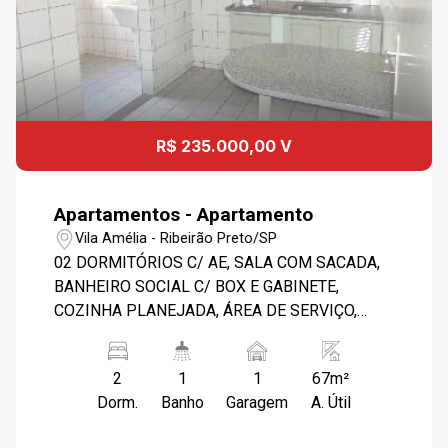
R$ 235.000,00 V
Apartamentos - Apartamento
Vila Amélia - Ribeirão Preto/SP
02 DORMITÓRIOS C/ AE, SALA COM SACADA,
BANHEIRO SOCIAL C/ BOX E GABINETE,
COZINHA PLANEJADA, ÁREA DE SERVIÇO,
BANH. EMPREGADA, 01 GARAGEM COBERTA,
PORTARIA 24 HS, PISCINA, SALÃO FESTAS-
2
1
1
67m²
PRÓXIMO USP - RODOVIÁRIA.
Dorm.
Banho
Garagem
A. Útil