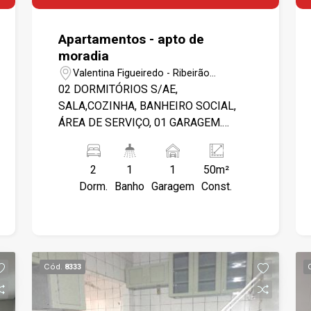
Apartamentos - apto de
moradia
Valentina Figueiredo - Ribeirão
Preto/SP
02 DORMITÓRIOS S/AE,
SALA,COZINHA, BANHEIRO SOCIAL,
ÁREA DE SERVIÇO, 01 GARAGEM.
PORTARIA 24 HS.
2
1
1
50m²
Dorm.
Banho
Garagem
Const.
Cód.
8333