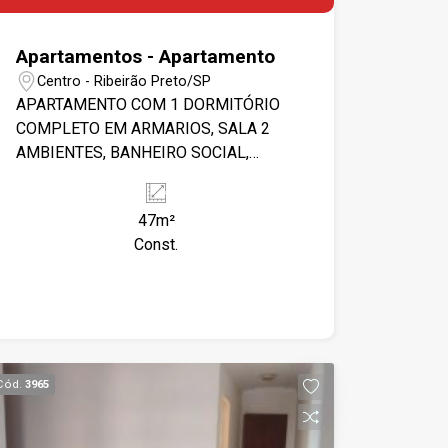
Apartamentos - Apartamento
Centro - Ribeirão Preto/SP
APARTAMENTO COM 1 DORMITÓRIO
COMPLETO EM ARMARIOS, SALA 2
AMBIENTES, BANHEIRO SOCIAL,
COZINHA COM ARMÁRIO, ÁREA DE
SERVIÇO, ELEVADOR, 1 VAGA DE
47m²
GARAGEM, PORTARIA 24HRS,
Const.
PRÓXIMO AO SHOPPING SANTA
ÚRSULA.
Cód.
3965