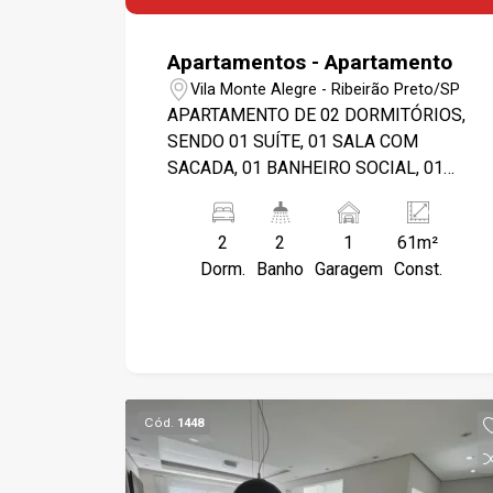
Apartamentos - Apartamento
Vila Monte Alegre - Ribeirão Preto/SP
APARTAMENTO DE 02 DORMITÓRIOS,
SENDO 01 SUÍTE, 01 SALA COM
SACADA, 01 BANHEIRO SOCIAL, 01
COZINHA ESTILO AMERICANA, 01
ÁREA DE SERVIÇO, 01 VAGA DE
2
2
1
61m²
GARAGEM. O CONDOMÍNIO POSSUI
Dorm.
Banho
Garagem
Const.
PORTARIA 24 HORAS E ÁREA DE
LAZER COM PISCINA, PLAYGROUND E
CHURRASQUEIRA. PRÓXIMO À USP.
PROPRIETÁRIA ACEITA NEGOCIAR.
OBS.: AS INFORMAÇÕES PODERÃO
SOFRER ALTERAÇÕES COM O TEMPO.
Cód.
1448
FAVOR CONFIRMAR VALORES NA
IMOBILIÁRIA.