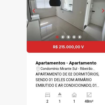
R$ 215.000,00 V
Apartamentos - Apartamento
Condomínio Mirante Sul - Ribeirão
Preto/SP
APARTAMENTO DE 02 DORMITÓRIOS,
SENDO 01 DELES COM ARMÁRIO
EMBUTIDO E AR CONDICIONADO, 01
SALA COM SANCA DE GESSO E
LÂMPADAS DICROICAS, LUMINÁRIA,
2
1
1
48m²
PAINEL E RACK, 01 COZINHA ESTILO