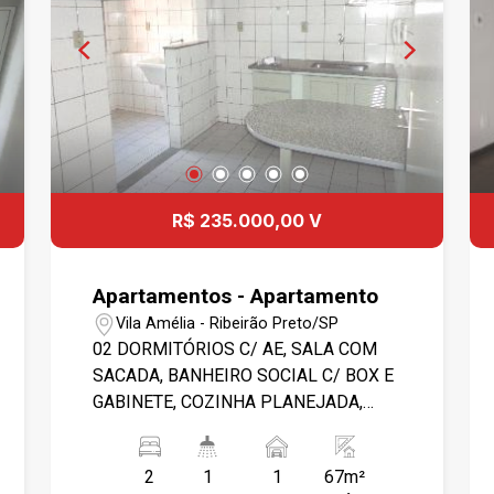
R$ 235.000,00 V
Apartamentos - Apartamento
Vila Amélia - Ribeirão Preto/SP
02 DORMITÓRIOS C/ AE, SALA COM
SACADA, BANHEIRO SOCIAL C/ BOX E
GABINETE, COZINHA PLANEJADA,
ÁREA DE SERVIÇO, BANH.
EMPREGADA, 01 GARAGEM COBERTA,
2
1
1
67m²
PORTARIA 24 HS, PISCINA, SALÃO