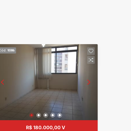
Cód.
9386
R$ 180.000,00 V