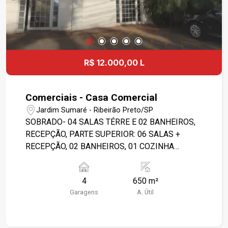
R$ 12.000,00 L
Comerciais - Casa Comercial
Jardim Sumaré - Ribeirão Preto/SP
SOBRADO- 04 SALAS TÉRRE E 02 BANHEIROS,
RECEPÇÃO, PARTE SUPERIOR: 06 SALAS +
RECEPÇÃO, 02 BANHEIROS, 01 COZINHA
GRANDE COM PIA E BALCÃO. PRÓXIMO À 09 DE
JULHO/ CONDE AFONSO CELSO. IMÓVEL EM
4
650 m²
REFORMA/ OU À REFORMAR, COM CARÊNCIA.
Garagens
A. Útil