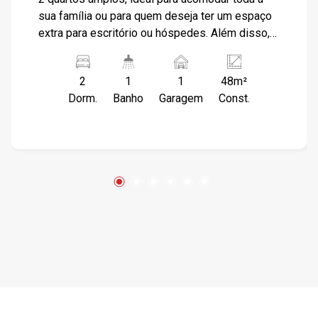
sua família ou para quem deseja ter um espaço
extra para escritório ou hóspedes. Além disso, o
imóvel conta com 1 vaga de estacionamento,
proporcionando mais comodidade e segurança
2
1
1
48m²
para seu veículo, condominio não possui gas
Dorm.
Banho
Garagem
Const.
encanado. CONDOMÍNIO POSSUI PORTARIA 24
HORAS, ÁREA DE LAZER COM QUADRA
POLIESPORTIVA, ÁREA COM CHURRASQUEIRA
SALÂO DE FESTAS.