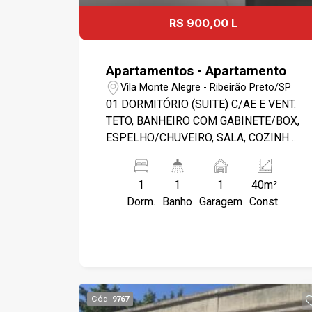
R$ 900,00 L
Apartamentos - Apartamento
Vila Monte Alegre - Ribeirão Preto/SP
01 DORMITÓRIO (SUITE) C/AE E VENT.
TETO, BANHEIRO COM GABINETE/BOX,
ESPELHO/CHUVEIRO, SALA, COZINHA
PLANEJADA, ÁREA DE SERVIÇO
SEPARADA, 01 GARAGEM
1
1
1
40m²
DESCOBERTA. TODO DE PISO FRIO/
Dorm.
Banho
Garagem
Const.
PINTURA NOVA - PORTARIA, PISCINA,
ACADEMIA. PRÓXIMO A USP- AV,CAFÉ.
FÁCIL ACESSO AO
CENTRO/RODOVIÁRIA.
Cód.
9767