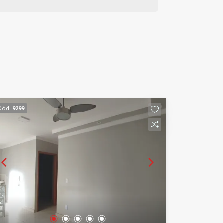
Cód.
9299