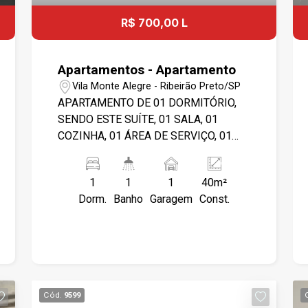
R$ 700,00 L
Apartamentos - Apartamento
Vila Monte Alegre - Ribeirão Preto/SP
APARTAMENTO DE 01 DORMITÓRIO,
SENDO ESTE SUÍTE, 01 SALA, 01
COZINHA, 01 ÁREA DE SERVIÇO, 01
VAGA DE GARAGEM. ÁREA DE LAZER
COM PISCINA E CHURRASQUEIRA.
1
1
1
40m²
TORRE CENTRAL PARK CONDOMÍNIO
Dorm.
Banho
Garagem
Const.
E IPTU POR CONTA DO LOCATÁRIO.
Cód.
9599