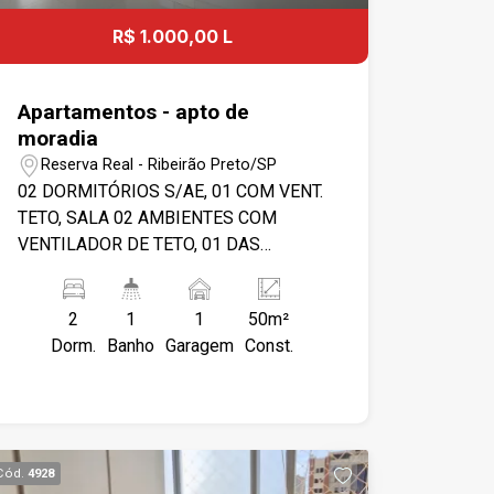
R$ 1.000,00 L
Apartamentos - apto de
moradia
Reserva Real - Ribeirão Preto/SP
02 DORMITÓRIOS S/AE, 01 COM VENT.
TETO, SALA 02 AMBIENTES COM
VENTILADOR DE TETO, 01 DAS
PAREDES COM PAPEL PAREDE 3.D,
COZINHA/ÁREA DE SERVIÇO COM
2
1
1
50m²
BALCÃO DE TIJOLOS DE VIDRO,
Dorm.
Banho
Garagem
Const.
BANHEIRO SOCIAL COM BOX BLINDEX
E AZULEJOS, 01 GARAGEM.
REFORMADO COM PISO
PORCELANATO. ÁREA DE LAZER COM :
ACADEMIA EM ÁREA EXTERMA,
Cód.
4928
VENDINHA, PEQUENO PLAY GROUND.