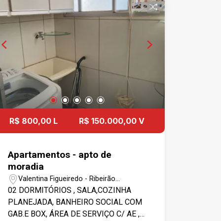
ACEITA PROPOSTA NO VALOR.
R$ 800,00 L
R$ 150.000,00 V
Apartamentos - apto de
moradia
Valentina Figueiredo - Ribeirão
Preto/SP
02 DORMITÓRIOS , SALA,COZINHA
PLANEJADA, BANHEIRO SOCIAL COM
GAB.E BOX, ÁREA DE SERVIÇO C/ AE ,